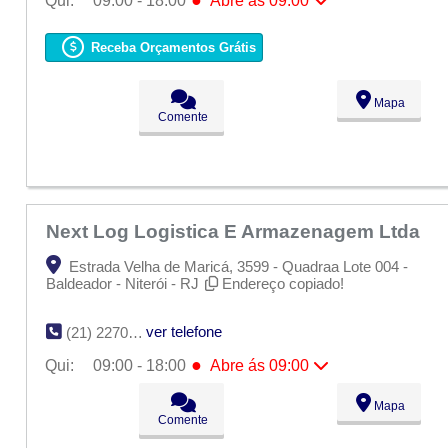
Qui:
09:00 - 18:00
Abre ás 09:00
Seg:
09:00 - 18:00
Ter:
09:00 - 18:00
Receba Orçamentos Grátis
Qua:
09:00 - 18:00
●
Qui:
09:00 - 18:00
Abre ás 09:00
Sex:
09:00 - 18:00
Mapa
Sáb:
Fechado
Comente
Dom:
Fechado
Next Log Logistica E Armazenagem Ltda
Estrada Velha de Maricá, 3599 - Quadraa Lote 004 -
Baldeador - Niterói - RJ
Endereço copiado!
ver telefone
(21) 2270-1229
●
Qui:
09:00 - 18:00
Abre ás 09:00
Seg:
09:00 - 18:00
Mapa
Ter:
09:00 - 18:00
Comente
Qua:
09:00 - 18:00
●
Qui:
09:00 - 18:00
Abre ás 09:00