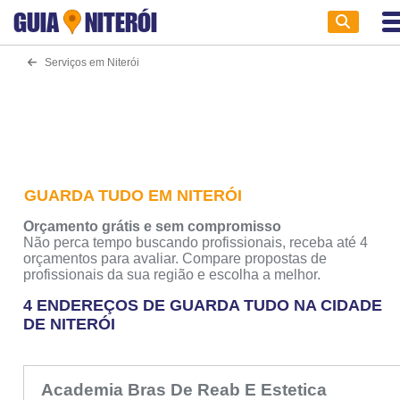
GUIA
NITERÓI
Serviços em Niterói
GUARDA TUDO EM NITERÓI
Orçamento grátis e sem compromisso
Não perca tempo buscando profissionais, receba até 4
orçamentos para avaliar. Compare propostas de
profissionais da sua região e escolha a melhor.
4 ENDEREÇOS DE GUARDA TUDO NA CIDADE
DE NITERÓI
Academia Bras De Reab E Estetica