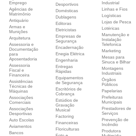
Emprego
Industrial
Desportivos
Agências de
Linhas e Fios
Domésticas
Matrimônio
Logísticas
Dublagens
Antiquário
Lojas de Pesca
Editoras
Armas e
Lotéricas
Eletricistas
Munições
Manutenção e
Empresas de
Arquitetura
Instalação
Segurança
Assessoria e
Telefonica
Encadernação
Documentação
Marketing
Enegia Elétrica
para
Mesas para
Aposentadoria
Engenharia
Sinuca e Bilhar
Assessoria
Entregas
Montagens
Fiscal e
Rápidas
Industriais
Financeira
Equipamentos
Órgãos
Assistências
de Segurança
Públicos
Técnicas de
Escritórios de
Papelarias
Máquinas
Cobrança
Prefeituras
Associações
Estúdios de
Municipais
Comerciais
Gravação
Prestadores de
Associações
Musical
Serviços
Desportivas
Factoring
Prevenção de
Auto Escolas
Financeiras
Incêndio
Aviamentos
Floriculturas
Produtora
Bancos
Foto e
Multimídia