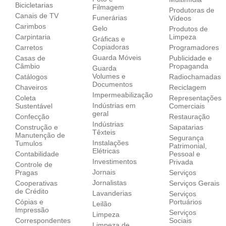
Bicicletarias
Filmagem
Produtoras de
Canais de TV
Funerárias
Vídeos
Carimbos
Gelo
Produtos de
Carpintaria
Limpeza
Gráficas e
Copiadoras
Carretos
Programadores
Guarda Móveis
Casas de
Publicidade e
Câmbio
Propaganda
Guarda
Volumes e
Catálogos
Radiochamadas
Documentos
Chaveiros
Reciclagem
Impermeabilização
Coleta
Representações
Indústrias em
Sustentável
Comerciais
geral
Confecção
Restauração
Indústrias
Construção e
Sapatarias
Têxteis
Manutenção de
Segurança
Instalações
Tumulos
Patrimonial,
Elétricas
Contabilidade
Pessoal e
Investimentos
Privada
Controle de
Jornais
Pragas
Serviços
Jornalistas
Cooperativas
Serviços Gerais
de Crédito
Lavanderias
Serviços
Cópias e
Portuários
Leilão
Impressão
Serviços
Limpeza
Correspondentes
Sociais
Limpeza de