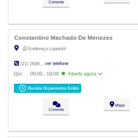
Comente
Qua:
09:00 - 18:00
Qui:
09:00 - 18:00
Aberto
agora
Sex:
09:00 - 18:00
Sáb:
Fechado
Dom:
Fechado
Constantino Machado De Menezes
Endereço copiado!
ver telefone
(21) 2608-1086
Qui:
09:00 - 18:00
Aberto
agora
Seg:
09:00 - 18:00
Ter:
09:00 - 18:00
Receba Orçamentos Grátis
Qua:
09:00 - 18:00
Qui:
09:00 - 18:00
Aberto
agora
Sex:
09:00 - 18:00
Mapa
Sáb:
Fechado
Comente
Dom:
Fechado