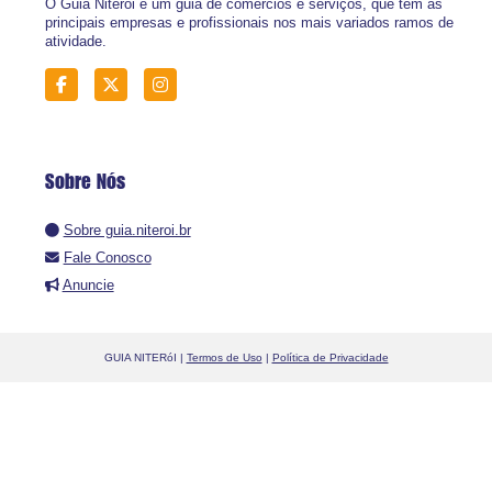
O Guia Niterói é um guia de comércios e serviços, que tem as
principais empresas e profissionais nos mais variados ramos de
atividade.
Sobre Nós
Sobre guia.niteroi.br
Fale Conosco
Anuncie
GUIA NITERóI |
Termos de Uso
|
Política de Privacidade