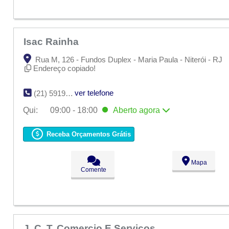
Isac Rainha
Rua M, 126 - Fundos Duplex - Maria Paula - Niterói - RJ
Endereço copiado!
ver telefone
(21) 5919-0802
Qui:
09:00 - 18:00
Aberto
agora
Seg:
09:00 - 18:00
Ter:
09:00 - 18:00
Receba Orçamentos Grátis
Qua:
09:00 - 18:00
Qui:
09:00 - 18:00
Aberto
agora
Sex:
09:00 - 18:00
Mapa
Sáb:
Fechado
Comente
Dom:
Fechado
J. C. T. Comercio E Servicos