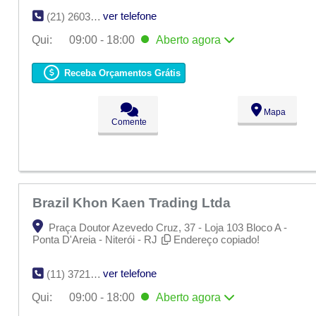
ver telefone
(21) 2603-1878
Qui:
09:00 - 18:00
Aberto
agora
Seg:
09:00 - 18:00
Ter:
09:00 - 18:00
Receba Orçamentos Grátis
Qua:
09:00 - 18:00
Qui:
09:00 - 18:00
Aberto
agora
Sex:
09:00 - 18:00
Mapa
Sáb:
Fechado
Comente
Dom:
Fechado
Brazil Khon Kaen Trading Ltda
Praça Doutor Azevedo Cruz, 37 - Loja 103 Bloco A -
Ponta D'Areia - Niterói - RJ
Endereço copiado!
ver telefone
(11) 3721-2278
Qui:
09:00 - 18:00
Aberto
agora
Seg:
09:00 - 18:00