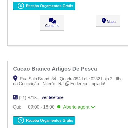
Ter:
09:00 - 18:00
Receba Orçamentos Grátis
Qua:
09:00 - 18:00
Qui:
09:00 - 18:00
Aberto
agora
Sex:
09:00 - 18:00
Mapa
Sáb:
Fechado
Comente
Dom:
Fechado
Cacao Branco Artigos De Pesca
Rua Salo Brand, 34 - Quadra094 Lote 0232 Loja 2 - Ilha
da Conceição - Niterói - RJ
Endereço copiado!
ver telefone
(21) 9713-4660
Qui:
09:00 - 18:00
Aberto
agora
Seg:
09:00 - 18:00
Ter:
09:00 - 18:00
Receba Orçamentos Grátis
Qua:
09:00 - 18:00