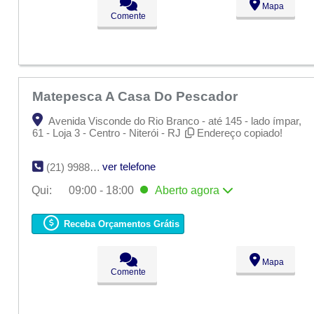
Mapa
Ter:
09:00 - 18:00
Comente
Qua:
09:00 - 18:00
Qui:
09:00 - 18:00
Aberto
agora
Sex:
09:00 - 18:00
Sáb:
Fechado
Dom:
Fechado
Matepesca A Casa Do Pescador
Avenida Visconde do Rio Branco - até 145 - lado ímpar,
61 - Loja 3 - Centro - Niterói - RJ
Endereço copiado!
ver telefone
(21) 9988-3666
Qui:
09:00 - 18:00
Aberto
agora
Seg:
09:00 - 18:00
Ter:
09:00 - 18:00
Receba Orçamentos Grátis
Qua:
09:00 - 18:00
Qui:
09:00 - 18:00
Aberto
agora
Sex:
09:00 - 18:00
Mapa
Sáb:
Fechado
Comente
Dom:
Fechado