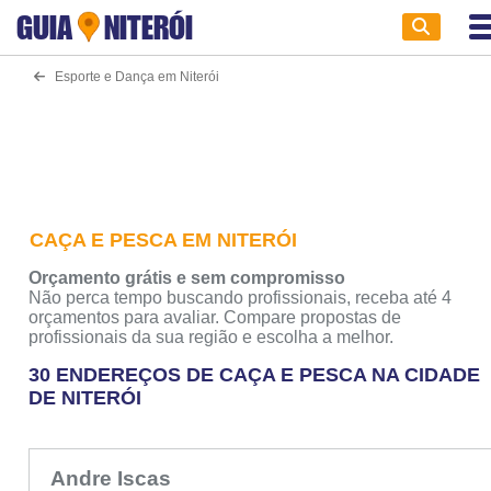
GUIA
NITERÓI
Esporte e Dança em Niterói
CAÇA E PESCA EM NITERÓI
Orçamento grátis e sem compromisso
Não perca tempo buscando profissionais, receba até 4
orçamentos para avaliar. Compare propostas de
profissionais da sua região e escolha a melhor.
30 ENDEREÇOS DE CAÇA E PESCA NA CIDADE
DE NITERÓI
Andre Iscas