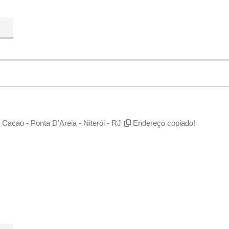
Cacao - Ponta D'Areia - Niterói - RJ
Endereço copiado!