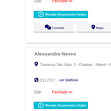
Sáb:
Fechado
Seg:
09:00 - 18:00
Ter:
09:00 - 18:00
Receba Orçamentos Grátis
Qua:
09:00 - 18:00
Qui:
09:00 - 18:00
Sex:
09:00 - 18:00
Comente
Mapa
Sáb:
Fechado
Dom:
Fechado
Alessandra Neves
Travessa São João, 3 - Charitas - Niterói - 
ver telefone
(21) 2717-8795
Sáb:
Fechado
Seg:
09:00 - 18:00
Ter:
09:00 - 18:00
Receba Orçamentos Grátis
Qua:
09:00 - 18:00