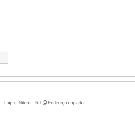
 Itaipu - Niterói - RJ
Endereço copiado!