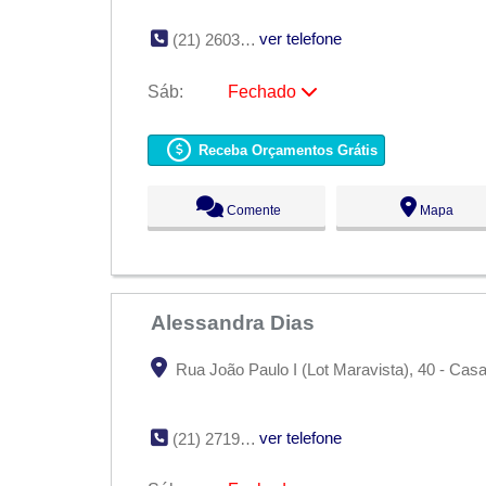
ver telefone
(21) 2603-6034
Sáb:
Fechado
Seg:
09:00 - 18:00
Ter:
09:00 - 18:00
Receba Orçamentos Grátis
Qua:
09:00 - 18:00
Qui:
09:00 - 18:00
Sex:
09:00 - 18:00
Comente
Mapa
Sáb:
Fechado
Dom:
Fechado
Alessandra Dias
Rua João Paulo I (Lot Maravista), 40 - Casa -
ver telefone
(21) 2719-1755