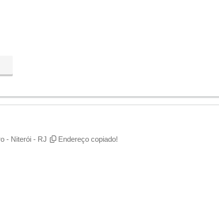
 - Niterói - RJ
Endereço copiado!