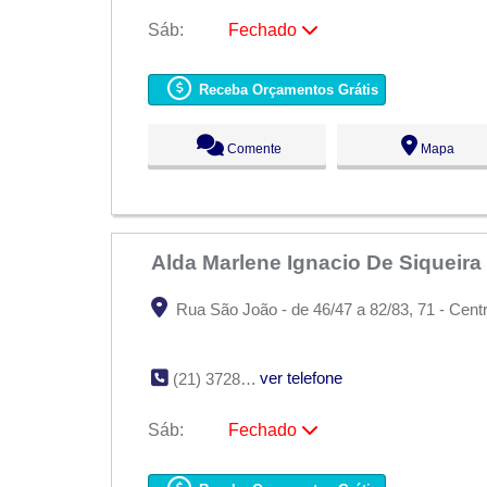
Sáb:
Fechado
Seg:
09:00 - 18:00
Ter:
09:00 - 18:00
Receba Orçamentos Grátis
Qua:
09:00 - 18:00
Qui:
09:00 - 18:00
Sex:
09:00 - 18:00
Comente
Mapa
Sáb:
Fechado
Dom:
Fechado
Alda Marlene Ignacio De Siqueira
Rua São João - de 46/47 a 82/83, 71 - Centro
ver telefone
(21) 3728-8118
Sáb:
Fechado
Seg:
09:00 - 18:00
Ter:
09:00 - 18:00