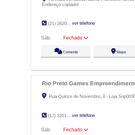
Endereço copiado!
ver telefone
(21) 2620-7095
Sáb:
Fechado
Seg:
09:00 - 18:00
Comente
Mapa
Ter:
09:00 - 18:00
Qua:
09:00 - 18:00
Qui:
09:00 - 18:00
Sex:
09:00 - 18:00
Sáb:
Fechado
Dom:
Fechado
Rio Preto Games Empreendiment
Rua Quinze de Novembro, 8 - Loja Snp00305 
ver telefone
(17) 3201-8500
Sáb:
Fechado