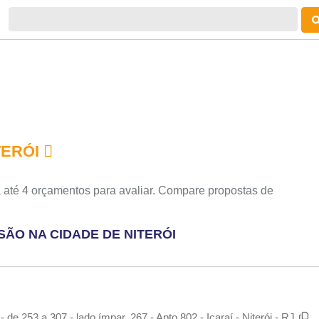
TERÓI
 até 4 orçamentos para avaliar. Compare propostas de
ÃO NA CIDADE DE NITERÓI
 de 253 a 307 - lado ímpar, 267 - Apto.802 - Icaraí - Niterói - RJ