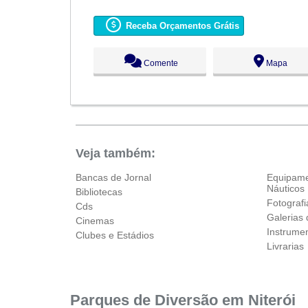
Seg:
09:00 - 18:00
Ter:
09:00 - 18:00
Receba Orçamentos Grátis
Qua:
09:00 - 18:00
Qui:
09:00 - 18:00
Sex:
09:00 - 18:00
Comente
Mapa
Sáb:
Fechado
Dom:
Fechado
Veja também:
Bancas de Jornal
Equipame
Náuticos
Bibliotecas
Fotografi
Cds
Galerias 
Cinemas
Instrume
Clubes e Estádios
Livrarias
Parques de Diversão em Niterói