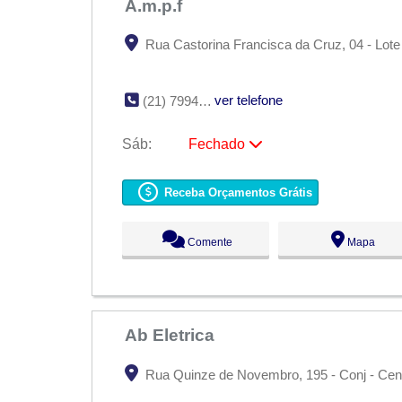
A.m.p.f
Rua Castorina Francisca da Cruz, 04 - Lote 
ver telefone
(21) 7994-2805
Sáb:
Fechado
Seg:
09:00 - 18:00
Ter:
09:00 - 18:00
Receba Orçamentos Grátis
Qua:
09:00 - 18:00
Qui:
09:00 - 18:00
Sex:
09:00 - 18:00
Comente
Mapa
Sáb:
Fechado
Dom:
Fechado
Ab Eletrica
Rua Quinze de Novembro, 195 - Conj - Centr