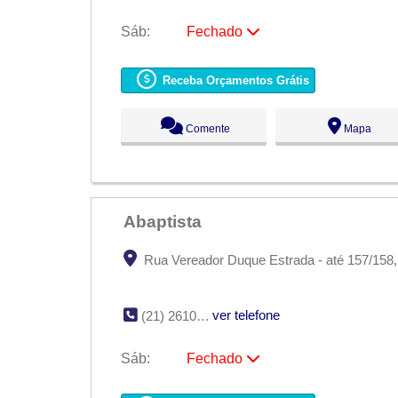
Sáb:
Fechado
Seg:
09:00 - 18:00
Ter:
09:00 - 18:00
Receba Orçamentos Grátis
Qua:
09:00 - 18:00
Qui:
09:00 - 18:00
Sex:
09:00 - 18:00
Comente
Mapa
Sáb:
Fechado
Dom:
Fechado
Abaptista
Rua Vereador Duque Estrada - até 157/158, 1
ver telefone
(21) 2610-3634
Sáb:
Fechado
Seg:
09:00 - 18:00